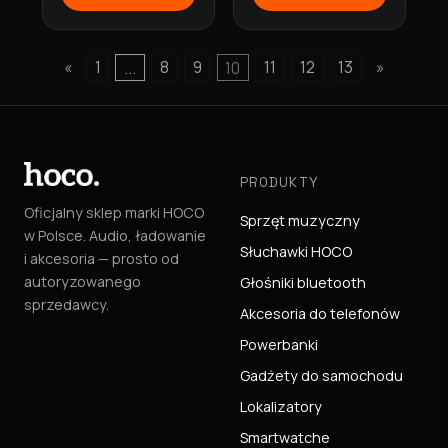
bluetooth 70h
S19 szara Hoco
ES71 czarne Hoco
«
1
...
8
9
10
11
12
13
»
PRODUKTY
Oficjalny sklep marki HOCO
Sprzęt muzyczny
w Polsce. Audio, ładowanie
Słuchawki HOCO
i akcesoria — prosto od
autoryzowanego
Głośniki bluetooth
sprzedawcy.
Akcesoria do telefonów
Powerbanki
Gadżety do samochodu
Lokalizatory
Smartwatche