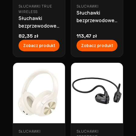
SŁUCHAWKI TRUE
SŁUCHAWKI
WIRELESS
Słuchawki
Słuchawki
bezprzewodowe
bezprzewodowe
bluetooth
bluetooth 6h
nagłowne 30h
82,35 zł
113,47 zł
TWS EA8 białe
ANC W54 szare
Zobacz produkt
Zobacz produkt
Hoco
Hoco
SŁUCHAWKI
SŁUCHAWKI