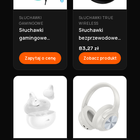
SŁUCHAWKI
SŁUCHAWKI TRUE
GAMINGOWE
WIRELESS
Słuchawki
Słuchawki
gamingowe
bezprzewodowe
nauszne
bluetooth 6h
83,27 zł
przewodowe
TWS EA8 czarne
Zapytaj o cenę
Zobacz produkt
W109 PLUS
Hoco
czarne Hoco