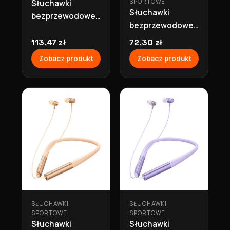
SPORTOWE
Słuchawki
Słuchawki
bezprzewodowe
bezprzewodowe
nagłowne
bluetooth z
bluetooth 30h
113,47 zł
72,30 zł
przewodnictwem
ANC W54 białe
Zobacz produkt
Zobacz produkt
powietrznym
Hoco
ES63 czarne
Hoco
SŁUCHAWKI
SŁUCHAWKI
SPORTOWE
SPORTOWE
Słuchawki
Słuchawki