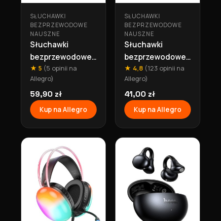
SŁUCHAWKI
SŁUCHAWKI
BEZPRZEWODOWE
BEZPRZEWODOWE
NAUSZNE
NAUSZNE
Słuchawki
Słuchawki
bezprzewodowe
bezprzewodowe
★ 5
(5 opinii na
★ 4,8
(123 opinii na
nagłowe
nagłowe
Allegro)
Allegro)
bluetooth 90h
bluetooth 90h
W35 Max
59,90 zł
W35 Max czarne
41,00 zł
niebieskie Hoco
Hoco
Kup na Allegro
Kup na Allegro