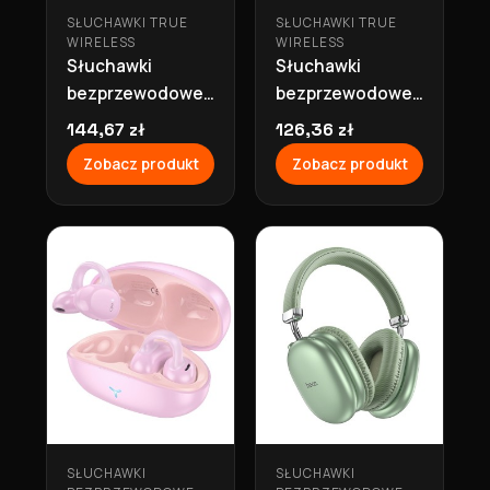
SŁUCHAWKI TRUE
SŁUCHAWKI TRUE
WIRELESS
WIRELESS
Słuchawki
Słuchawki
bezprzewodowe
bezprzewodowe
douszne
douszne
144,67 zł
126,36 zł
bluetooth 7h
bluetooth 7h
Zobacz produkt
Zobacz produkt
TWS ANC+ENC
TWS ANC+ENC
EQ16 czerwone
EQ16 czarne
Hoco
Hoco
SŁUCHAWKI
SŁUCHAWKI