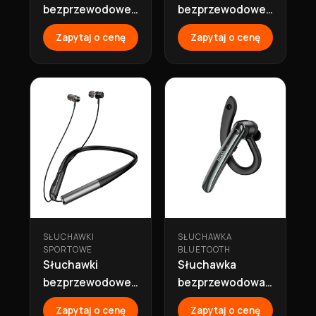
bezprzewodowe
bezprzewodowe
sportowe
sportowe
Zapytaj o cenę
Zapytaj o cenę
bluetooth 70h
bluetooth 70h
ES71
ES71 fioletowe
pomarańczowe
Hoco
Hoco
SŁUCHAWKI
SŁUCHAWKA
SPORTOWE
BLUETOOTH
Słuchawki
Słuchawka
bezprzewodowe
bezprzewodowa
sportowe
bluetooth ENC
Zapytaj o cenę
Zapytaj o cenę