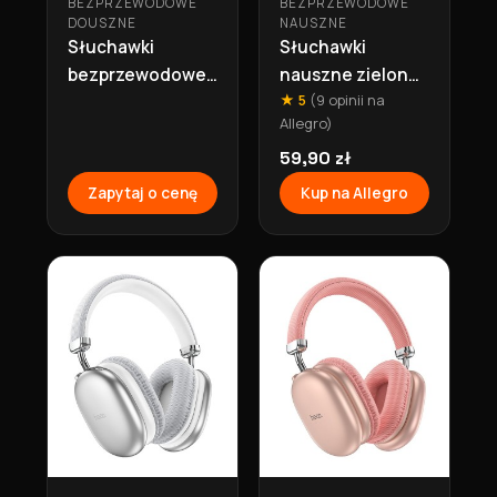
BEZPRZEWODOWE
BEZPRZEWODOWE
DOUSZNE
NAUSZNE
Słuchawki
Słuchawki
bezprzewodowe
nauszne zielone
★ 5
(9 opinii na
douszne
- bluetooth 90h
Allegro)
bluetooth
W35 Max zielone
11hTWS EW57
Hoco
59,90 zł
różowe Hoco
Zapytaj o cenę
Kup na Allegro