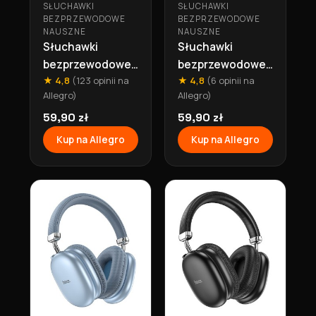
SŁUCHAWKI
SŁUCHAWKI
BEZPRZEWODOWE
BEZPRZEWODOWE
NAUSZNE
NAUSZNE
Słuchawki
Słuchawki
bezprzewodowe
bezprzewodowe
★ 4,8
(123 opinii na
★ 4,8
(6 opinii na
nagłowe
nagłowe
Allegro)
Allegro)
bluetooth 90h
bluetooth 90h
W35 Max srebrny
59,90 zł
W35 Max różowe
59,90 zł
Hoco
Hoco
Kup na Allegro
Kup na Allegro