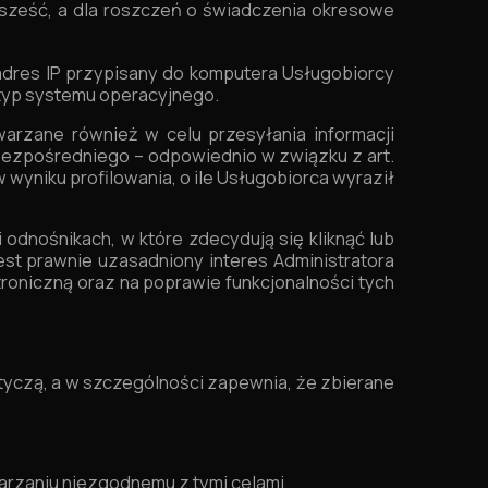
t sześć, a dla roszczeń o świadczenia okresowe
adres IP przypisany do komputera Usługobiorcy
 typ systemu operacyjnego.
warzane również w celu przesyłania informacji
bezpośredniego – odpowiednio w związku z art.
 w wyniku profilowania, o ile Usługobiorca wyraził
odnośnikach, w które zdecydują się kliknąć lub
st prawnie uzasadniony interes Administratora
ktroniczną oraz na poprawie funkcjonalności tych
tyczą, a w szczególności zapewnia, że zbierane
rzaniu niezgodnemu z tymi celami,