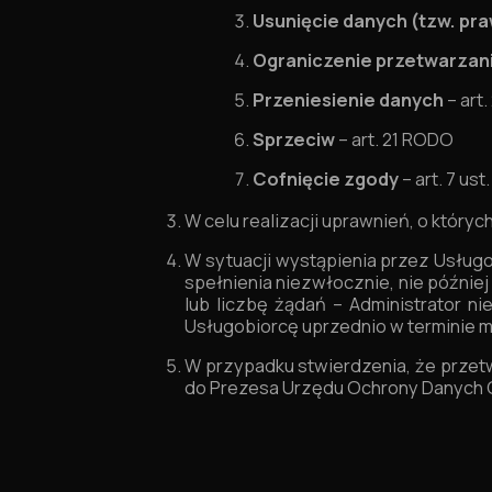
Usunięcie danych (tzw. pr
Ograniczenie przetwarzan
Przeniesienie danych
– art
Sprzeciw
– art. 21 RODO
Cofnięcie zgody
– art. 7 us
W celu realizacji uprawnień, o któr
W sytuacji wystąpienia przez Usług
spełnienia niezwłocznie, nie później
lub liczbę żądań – Administrator n
Usługobiorcę uprzednio w terminie m
W przypadku stwierdzenia, że przet
do Prezesa Urzędu Ochrony Danych