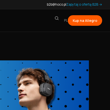
b2b@hoco.pl
Zapytaj o ofertę B2B →
PL
Kup na Allegro