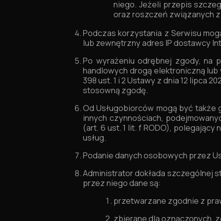
niego. Jeżeli przepis szcze
oraz roszczeń związanych z 
Podczas korzystania z Serwisu mogą
lub zewnętrzny adres IP dostawcy In
Po wyrażeniu odrębnej zgody, na po
handlowych drogą elektroniczną lub
398 ust. 1 i 2 Ustawy z dnia 12 lipca 
stosowną zgodę.
Od Usługobiorców mogą być także gr
innych czynnościach, podejmowanych
(art. 6 ust. 1 lit. f RODO), polegaj
usług.
Podanie danych osobowych przez Us
Administrator dokłada szczególnej s
przez niego dane są:
przetwarzane zgodnie z pr
zbierane dla oznaczonych, 