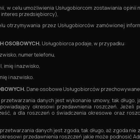
ii, w celu umożliwienia Usługobiorcom zostawiania opinii 
interes przedsiębiorcy),
elu otrzymywania przez Usługobiorców zamówionej inform
CH OSOBOWYCH.
Usługobiorca podaje, w przypadku:
nazwisko, numer telefonu,
, imię i nazwisko,
mię i nazwisko.
SOBOWYCH.
Dane osobowe Usługobiorców przechowywane s
przetwarzania danych jest wykonanie umowy, tak długo, j
owiadający okresowi przedawnienia roszczeń. Jeżeli pr
sześć, a dla roszczeń o świadczenia okresowe oraz rosz
rzetwarzania danych jest zgoda, tak długo, aż zgoda nie
okresowi przedawnienia roszczeń jakie może podnosić Ad