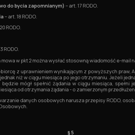
awo do bycia zapomnianym)
– art. 17 RODO.
ia
– art. 18 RODO.
. 20 RODO.
t. 3 RODO.
ych mowa w pkt 2 można wysłać stosowną wiadomość e-mail n
obiorcę z uprawnieniem wynikającym z powyższych praw, Ad
 jednak niż w ciągu miesiąca po jego otrzymaniu. Jeżeli jed
ie będzie mógł spełnić żądania w ciągu miesiąca, spełni 
iesiąca od otrzymania żądania - o zamierzonym przedłużeni
warzanie danych osobowych narusza przepisy RODO, osoba
 Osobowych.
§ 5