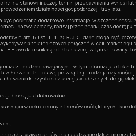
gólny nie stanowi inaczej, termin przedawnienia wynosi la
prowadzeniem działalności gospodarczej - trzy lata.
 być pobierane dodatkowe informacje, w szczególności: 
ternetu, nazwa domeny, rodzaj przeglądarki, czas dostępu,
dstawie art. 6 ust. 1 lit. a) RODO dane mogą być przet
 wykonywania telefonicznych połączeń w celu marketingu 
2024 r. - Prawo komunikacji elektronicznej, w tym kierowanych
omadzone dane nawigacyjne, w tym informacje o linkach i 
 w Serwisie. Podstawą prawną tego rodzaju czynności je
ący na ułatwieniu korzystania z usług świadczonych drogą ele
ługobiorcę jest dobrowolne.
taranności w celu ochrony interesów osób, których dane do
awem,
zgodnych z prawem celów i niepoddawane dalszemu przetwa