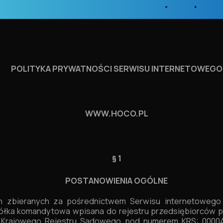
POLITYKA PRYWATNOŚCI SERWISU INTERNETOWEGO
WWW.HOCO.PL
§ 1
POSTANOWIENIA OGÓLNE
h zbieranych za pośrednictwem Serwisu internetoweg
ółka komandytowa wpisana do rejestru przedsiębiorców 
 Krajowego Rejestru Sądowego pod numerem KRS: 000049