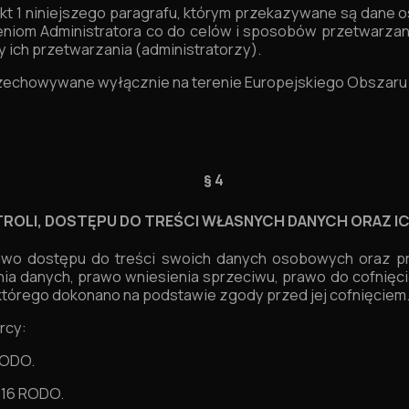
kt 1 niniejszego paragrafu, którym przekazywane są dan
eceniom Administratora co do celów i sposobów przetwarza
y ich przetwarzania (administratorzy).
echowywane wyłącznie na terenie Europejskiego Obszaru 
§ 4
ROLI, DOSTĘPU DO TREŚCI WŁASNYCH DANYCH ORAZ IC
awo dostępu do treści swoich danych osobowych oraz pra
nia danych, prawo wniesienia sprzeciwu, prawo do cofni
tórego dokonano na podstawie zgody przed jej cofnięciem
rcy:
 RODO.
. 16 RODO.