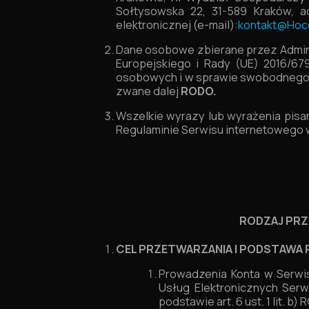
Sołtysowska 22, 31-589 Kraków, a
elektronicznej (e-mail):
kontakt@Hoc
Dane osobowe zbierane przez Admin
Europejskiego i Rady (UE) 2016/67
osobowych i w sprawie swobodnego p
zwane dalej
RODO.
Wszelkie wyrazy lub wyrażenia pisane
Regulaminie Serwisu internetowego
RODZAJ PRZ
CEL PRZETWARZANIA I PODSTAWA 
Prowadzenia Konta w Serwis
Usług Elektronicznych Ser
podstawie art. 6 ust. 1 lit. b)