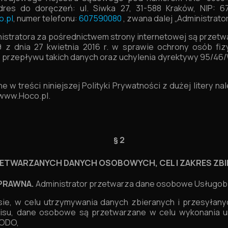
dres do doręczeń: ul. Siwka 27, 31-588 Kraków, NIP: 
o.pl
, numer telefonu:
607590080
,
zwana dalej „Administrato
istratora za pośrednictwem strony internetowej są przet
9 z dnia 27 kwietnia 2016 r. w sprawie ochrony osób f
rzepływu takich danych oraz uchylenia dyrektywy 95/46/
 w treści niniejszej Polityki Prywatności z dużej litery n
 www.Hoco.pl.
§ 2
ETWARZANYCH DANYCH OSOBOWYCH, CEL I ZAKRES ZBI
PRAWNA.
Administrator przetwarza dane osobowe Usługob
ie, w celu utrzymywania danych zbieranych i przesyłany
wisu, dane osobowe są przetwarzane w celu wykonania um
 RODO,