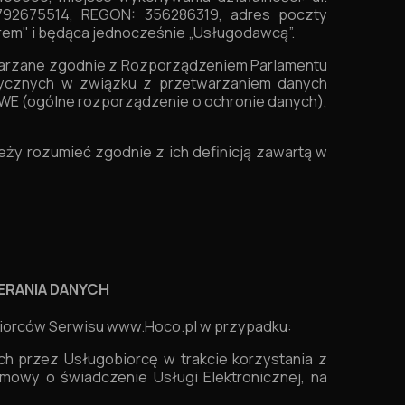
6792675514, REGON: 356286319, adres poczty
rem" i będąca jednocześnie „Usługodawcą”.
warzane zgodnie z Rozporządzeniem Parlamentu
izycznych w związku z przetwarzaniem danych
WE (ogólne rozporządzenie o ochronie danych),
ależy rozumieć zgodnie z ich definicją zawartą w
ERANIA DANYCH
iorców Serwisu www.Hoco.pl w przypadku:
ch przez Usługobiorcę w trakcie korzystania z
owy o świadczenie Usługi Elektronicznej, na