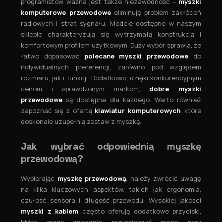
programistów ważna jest także niezawodność –
myszki
komputerowe przewodowe
eliminują problem zakłóceń
radiowych i strat sygnału. Modele dostępne w naszym
sklepie charakteryzują się wytrzymałą konstrukcją i
komfortowym profilem użytkowym. Duży wybór sprawia, że
łatwo dopasować
polecane myszki przewodowe
do
indywidualnych preferencji, zarówno pod względem
rozmiaru, jak i funkcji. Dodatkowo, dzięki konkurencyjnym
cenom i sprawdzonym markom,
dobre myszki
przewodowe
są dostępne dla każdego. Warto również
zapoznać się z ofertą
klawiatur komputerowych
, które
doskonale uzupełnią zestaw z myszką.
Jak wybrać odpowiednią myszkę
przewodową?
Wybierając
myszkę przewodową
, należy zwrócić uwagę
na kilka kluczowych aspektów, takich jak ergonomia,
czułość sensora i długość przewodu. Wysokiej jakości
myszki z kablem
często oferują dodatkowe przyciski,
które mogą znacznie przyspieszyć pracę przy