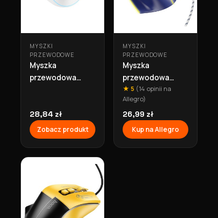
MYSZKI
MYSZKI
PRZEWODOWE
PRZEWODOWE
Myszka
Myszka
przewodowa
przewodowa
★ 5
(14 opinii na
gamingowa USB A
gamingowa USB A
Allegro)
2400DPI GM37
3600DPI GM31
biała Hoco
28,84 zł
biało niebieska
26,99 zł
Hoco
Zobacz produkt
Kup na Allegro