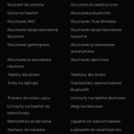
Suszarki do włosów
Szczoteczki elektryczne
Szkła na telefon
Słuchawka bluetooth
Słuchawki ANC
Słuchawki True Wireless
Słuchawki bezprzewodowe
Słuchawki bezprzewodowe
douszne
nauszne
Słuchawki gamingowe
Słuchawki przewodowe
dokanałowe
Słuchawki przewodowe
Słuchawki sportowe
nauszne
Tablety dla dzieci
Telefony dla dzieci
Torby na laptopa
Transmitery samochodowe
bluetooth
Trymery do nosa i uszu
Uchwyty na telefon biurkowe
Uchwyty na telefon do
Wagi łazienkowe
samochodu
Wentylatory przenośne
Zapalniczki samochodowe
Zestawy do karaoke
Ładowarki do smartwatchy