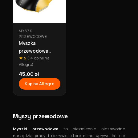
MYSZKI
PRZEWODOWE
Myszka
przewodowa
★ 5
(14 opinii na
gamingowa USB A
Allegro)
3600DPI GM31
czarno żółta
45,00 zł
Hoco
Kup na Allegro
Myszy przewodowe
Myszki przewodowe
to niezmiennie niezawodne
narzędzia pracy i rozrywki, które mimo upływu lat nie