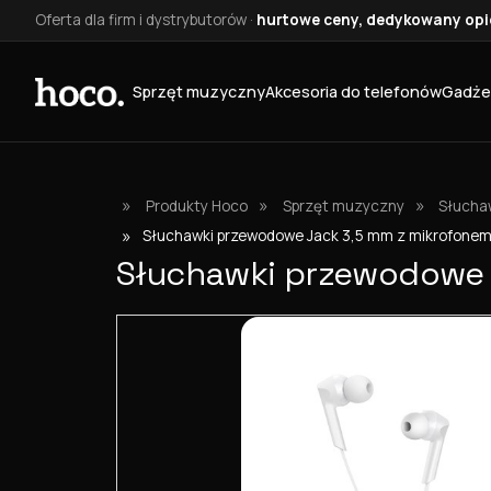
Oferta dla firm i dystrybutorów ·
hurtowe ceny, dedykowany opie
Sprzęt muzyczny
Akcesoria do telefonów
Gadże
»
»
»
Produkty Hoco
Sprzęt muzyczny
Słucha
»
Słuchawki przewodowe Jack 3,5 mm z mikrofonem
Słuchawki przewodowe 