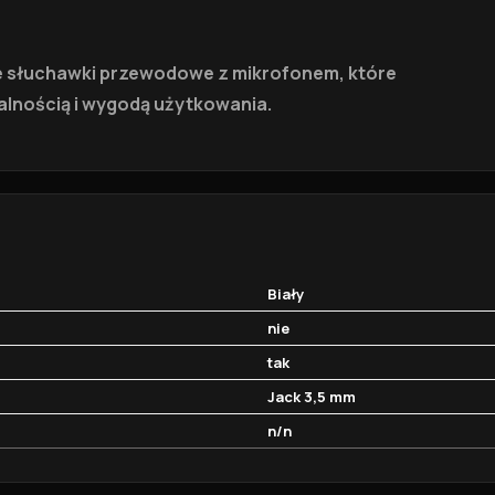
ne słuchawki przewodowe z mikrofonem, które
alnością i wygodą użytkowania.
Biały
nie
tak
Jack 3,5 mm
n/n