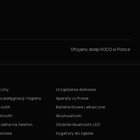
Oficjalny sklep HOCO w Polsce
czny
Urządzenia domowe
 pielęgnacji i higieny
Aparaty cyfrowe
etooth
Baterie litowe i alkaiczne
etooth
Akumulatorki
zelne na telefon
Głośniki bluetooth LED
rezowe
Irygatory do zębów