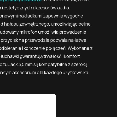
i estetycznych akcesoriów audio.
likonowymi nakładkami zapewnia wygodne
od hałasu zewnętrznego, umożliwiając pełne
budowany mikrofon umożliwia prowadzenie
 przycisk na przewodzie pozwala na łatwe
odbieranie i kończenie połączeń. Wykonane z
słuchawki gwarantują trwałość i komfort
czu Jack 3,5 mm są kompatybilne z szeroką
onnym akcesorium dla każdego użytkownika.