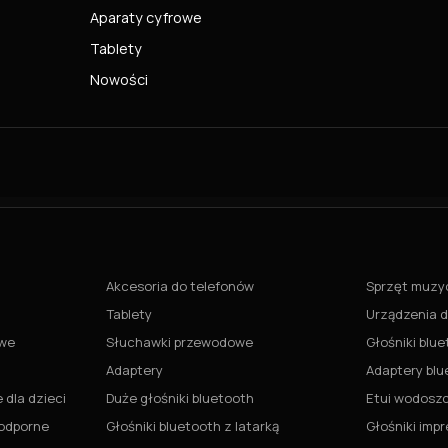
Aparaty cyfrowe
Tablety
Nowości
Akcesoria do telefonów
Sprzęt muzy
Tablety
Urządzenia do
owe
Słuchawki przewodowe
Głośniki blu
Adaptery
Adaptery blu
dla dzieci
Duże głośniki bluetooth
Etui wodoszc
oodporne
Głośniki bluetooth z latarką
Głośniki imp