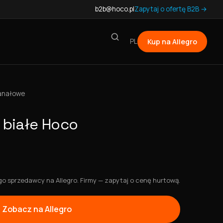
b2b@hoco.pl
Zapytaj o ofertę B2B →
PL
Kup na Allegro
anałowe
białe Hoco
 sprzedawcy na Allegro. Firmy — zapytaj o cenę hurtową.
Zobacz na Allegro