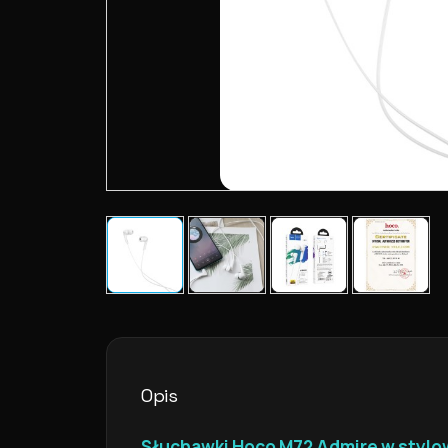
Opis
Słuchawki Hoco M72 Admire w stylo