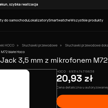
kun, szybka realizacja
ty do samochodu
Lokalizatory
Smartwatche
Wszystkie produkty
»
»
wki HOCO
Słuchawki przewodowe
Słuchawki przewodowe dok
 M72 białe Hoco
Jack 3,5 mm z mikrofonem M72 
HOCO · 6931474719638
20,93 zł
Cena detaliczna u autoryzowanego