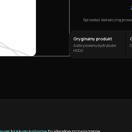
Sprzedaż detaliczną prowad
Oryginalny produkt
Autoryzowany dystrybutor
O
HOCO
wym białym kolorze
to idealne rozwiązanie