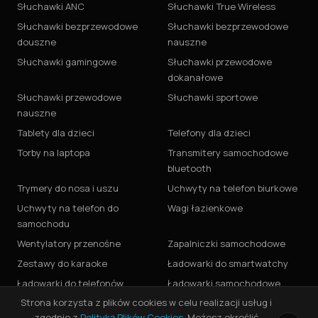
Słuchawki ANC
Słuchawki True Wireless
Słuchawki bezprzewodowe
Słuchawki bezprzewodowe
douszne
nauszne
Słuchawki gamingowe
Słuchawki przewodowe
dokanałowe
Słuchawki przewodowe
Słuchawki sportowe
nauszne
Tablety dla dzieci
Telefony dla dzieci
Torby na laptopa
Transmitery samochodowe
bluetooth
Trymery do nosa i uszu
Uchwyty na telefon biurkowe
Uchwyty na telefon do
Wagi łazienkowe
samochodu
Wentylatory przenośne
Zapalniczki samochodowe
Zestawy do karaoke
Ładowarki do smartwatchy
Ładowarki do telefonów
Ładowarki samochodowe
Strona korzysta z plików cookies w celu realizacji usług i
zgodnie z
Polityką Plików Cookies
. Możesz określić