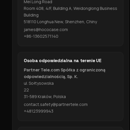
Mei Long Road
Room 408, 4/F, Building A, Weidonglong Business
Building
518110 Longhua New, Shenzhen, Chiny
james@hococase.com
+86-13602571140
Osoba odpowiedzialna na terenie UE
Partner Tele.com Spółka z ograniczoną
odpowiedzialnością, Sp. K.
ul. Sołtysowska
22
31-589 Kraków, Polska
contact.safety@partnertele.com
+48123999943