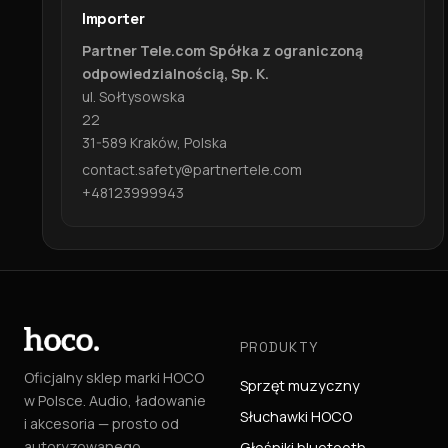
Importer
Partner Tele.com Spółka z ograniczoną
odpowiedzialnością, Sp. K.
ul. Sołtysowska
22
31-589 Kraków, Polska
contact.safety@partnertele.com
+48123999943
PRODUKTY
Oficjalny sklep marki HOCO
Sprzęt muzyczny
w Polsce. Audio, ładowanie
Słuchawki HOCO
i akcesoria — prosto od
autoryzowanego
Głośniki bluetooth