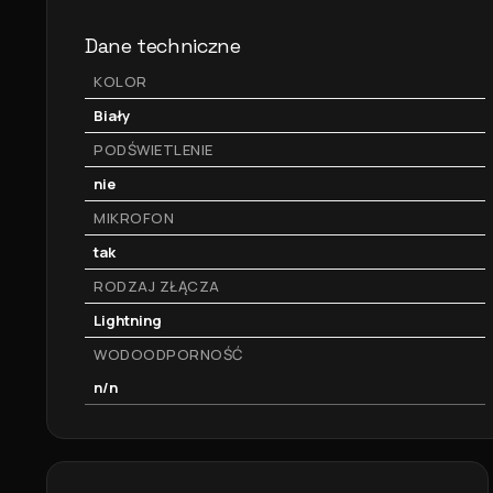
Dane techniczne
KOLOR
Biały
PODŚWIETLENIE
nie
MIKROFON
tak
RODZAJ ZŁĄCZA
Lightning
WODOODPORNOŚĆ
n/n