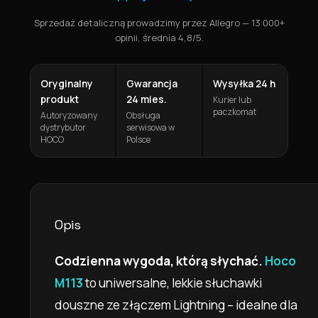
Sprzedaż detaliczną prowadzimy przez Allegro — 13 000+
opinii, średnia 4,8/5.
Oryginalny
Gwarancja
Wysyłka 24 h
produkt
24 mies.
Kurier lub
paczkomat
Autoryzowany
Obsługa
dystrybutor
serwisowa w
HOCO
Polsce
Opis
Codzienna wygoda, którą słychać.
Hoco
M113
to uniwersalne, lekkie słuchawki
douszne ze złączem Lightning – idealne dla