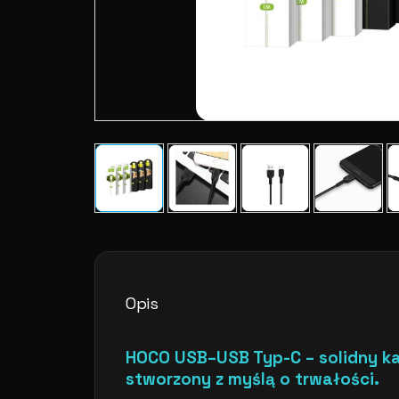
Opis
HOCO USB–USB Typ-C – solidny ka
stworzony z myślą o trwałości.