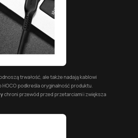
podnoszą trwałość, ale także nadają kablowi
go HOCO podkreśla oryginalność produktu.
ny
chroni przewód przed przetarciami i zwiększa