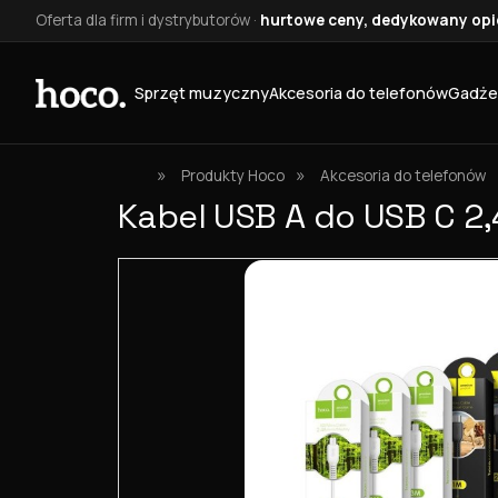
Oferta dla firm i dystrybutorów ·
hurtowe ceny, dedykowany opie
Sprzęt muzyczny
Akcesoria do telefonów
Gadże
»
»
Produkty Hoco
Akcesoria do telefonów
Kabel USB A do USB C 2