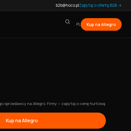
b2b@hoco.pl
Zapytaj o ofertę B2B →
PL
Kup na Allegro
 sprzedawcy na Allegro. Firmy — zapytaj o cenę hurtową.
Kup na Allegro