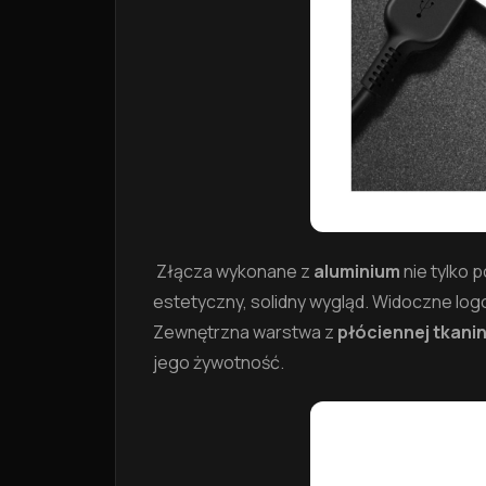
Złącza wykonane z
aluminium
nie tylko 
estetyczny, solidny wygląd. Widoczne lo
Zewnętrzna warstwa z
płóciennej tkani
jego żywotność.