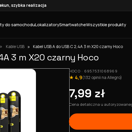
kun, szybka realizacja
ty do samochodu
Lokalizatory
Smartwatche
Wszystkie produkty
»
»
Kabel USB A do USB C 2,4A 3 m X20 czarny Hoco
Kable USB
,4A 3 m X20 czarny Hoco
HOCO · 6957531068969
★ 4,9
(132 opinii na Allegro)
7,99 zł
Cena detaliczna u autoryzowanego