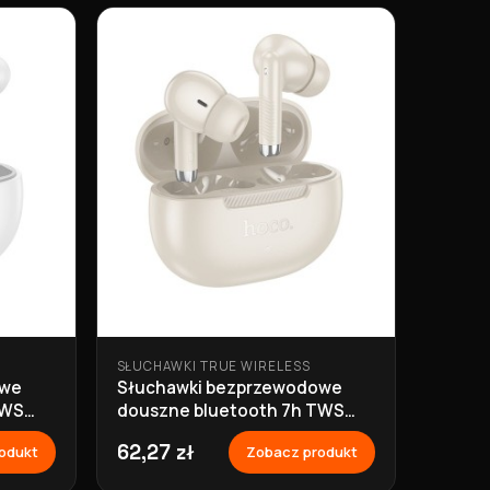
SŁUCHAWKI TRUE WIRELESS
owe
Słuchawki bezprzewodowe
TWS
douszne bluetooth 7h TWS
EQ24 złote Hoco
62,27 zł
odukt
Zobacz produkt