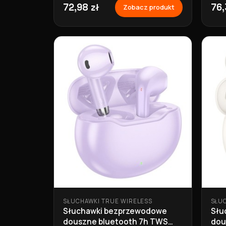
72,98 zł
76,
Zobacz produkt
SŁUCHAWKI TRUE WIRELESS
SŁU
Słuchawki bezprzewodowe
Słu
douszne bluetooth 7h TWS
dous