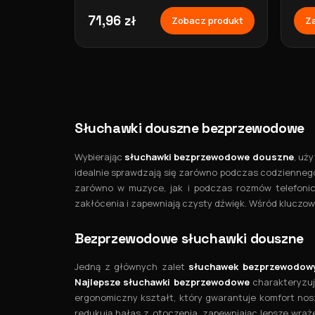
EW61 fioletowe Hoco
EW6
71,96 zł
Zobacz produkt
Za
Słuchawki douszne bezprzewodowe
Wybierając
słuchawki bezprzewodowe douszne
, uż
idealnie sprawdzają się zarówno podczas codziennego
zarówno w muzyce, jak i podczas rozmów telefonic
zakłócenia i zapewniają czysty dźwięk. Wśród kluczow
Bezprzewodowe słuchawki douszne
Jedną z głównych zalet
słuchawek bezprzewodow
Najlepsze słuchawki bezprzewodowe
charakteryzują
ergonomiczny kształt, który gwarantuje komfort nos
redukują hałas z otoczenia, zapewniając lepsze wraż