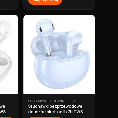
SŁUCHAWKI TRUE WIRELESS
owe
Słuchawki bezprzewodowe
TWS
douszne bluetooth 7h TWS
EW61 niebieskie Hoco