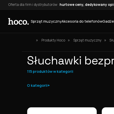
Oferta dla firm i dystrybutorów ·
hurtowe ceny, dedykowany opie
Sprzęt muzyczny
Akcesoria do telefonów
Gadże
»
»
»
Produkty Hoco
Sprzęt muzyczny
Sł
Słuchawki bez
115 produktów w kategorii
O kategorii
Lista produktów