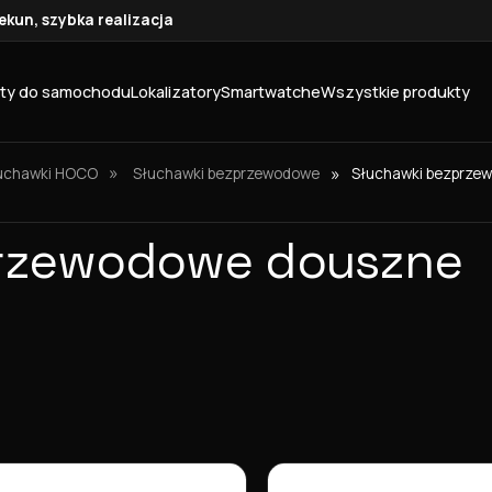
kun, szybka realizacja
ty do samochodu
Lokalizatory
Smartwatche
Wszystkie produkty
»
»
Słuchawki bezprze
uchawki HOCO
Słuchawki bezprzewodowe
przewodowe douszne