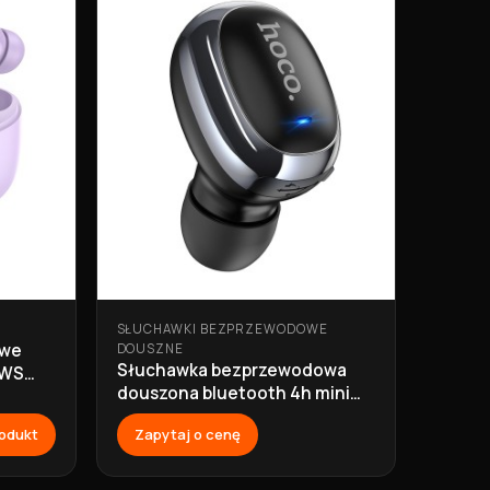
SŁUCHAWKI BEZPRZEWODOWE
owe
DOUSZNE
Słuchawka bezprzewodowa
TWS
douszona bluetooth 4h mini
E54 czarna Hoco
odukt
Zapytaj o cenę