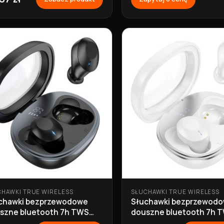
CHAWKI TRUE WIRELESS
SŁUCHAWKI TRUE WIRELESS
chawki bezprzewodowe
Słuchawki bezprzewod
szne bluetooth 7h TWS
douszne bluetooth 7h 
 czarne Hoco
EQ3 białe Hoco