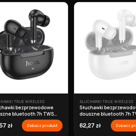
CHAWKI TRUE WIRELESS
SŁUCHAWKI TRUE WIRELESS
chawki bezprzewodowe
Słuchawki bezprzewod
szne bluetooth 7h TWS
douszne bluetooth 7h 
4 czarne Hoco
EQ24 białe Hoco
57 zł
62,27 zł
Zobacz produkt
Zobacz pr