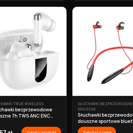
CHAWKI TRUE WIRELESS
SŁUCHAWKI BEZPRZEWODOW
chawki bezprzewodowe
DOUSZNE
Słuchawki bezprzewod
szne 7h TWS ANC ENC
douszne sportowe blue
6 białe
20h ES61 czerwone Hoc
57 zł
Zobacz produkt
Zapytaj o cenę