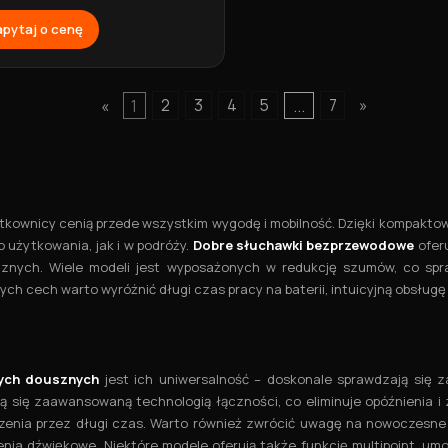
1 białe Hoco
pytaj o cenę
«
1
2
3
4
5
...
7
»
ytkownicy cenią przede wszystkim wygodę i mobilność. Dzięki kompakt
 użytkowania, jak i w podróży.
Dobre słuchawki bezprzewodowe
oferu
znych. Wiele modeli jest wyposażonych w redukcję szumów, co spr
ych cech warto wyróżnić długi czas pracy na baterii, intuicyjną obsłu
ych dousznych
jest ich uniwersalność – doskonale sprawdzają się z
 się zaawansowaną technologią łączności, co eliminuje opóźnienia i 
zenia przez długi czas. Warto również zwrócić uwagę na nowoczesne 
enia dźwiękowe. Niektóre modele oferują także funkcję multipoint, um