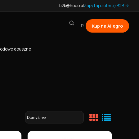
b2b@hoco.pl
Zapytaj o ofertę B2B →
PL
Kup na Allegro
wodowe douszne