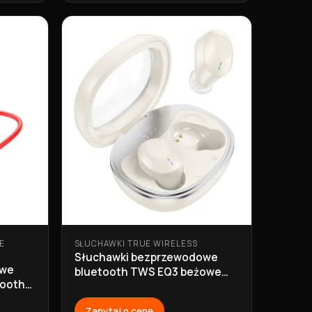
E
SŁUCHAWKI TRUE WIRELESS
Słuchawki bezprzewodowe
owe
bluetooth TWS EQ3 beżowe
tooth
Hoco
o
Zapytaj o cenę