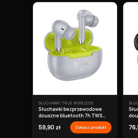
SŁUCHAWKI TRUE WIRELESS
SŁU
Słuchawki bezprzewodowe
Słu
douszne bluetooth 7h TWS
dou
EQ24 szare Hoco
EQ2
59,90 zł
76,
Zobacz produkt