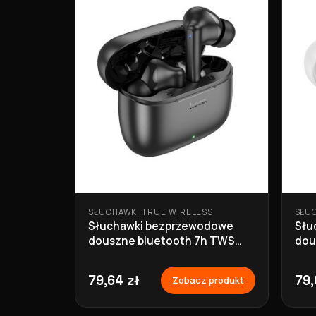
SŁUCHAWKI TRUE WIRELESS
SŁU
Słuchawki bezprzewodowe
Słu
douszne bluetooth 7h TWS
dou
EQ2 czarne Hoco
EQ2
79,64 zł
79,
Zobacz produkt