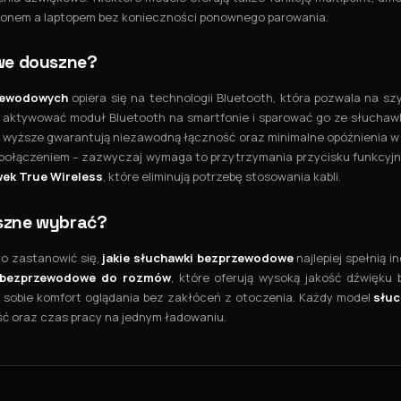
efonem a laptopem bez konieczności ponownego parowania.
we douszne?
zewodowych
opiera się na technologii Bluetooth, która pozwala na szy
 aktywować moduł Bluetooth na smartfonie i sparować go ze słuchaw
i wyższe gwarantują niezawodną łączność oraz minimalne opóźnienia w 
 z połączeniem – zazwyczaj wymaga to przytrzymania przycisku funkcyjn
ek True Wireless
, które eliminują potrzebę stosowania kabli.
szne wybrać?
to zastanowić się,
jakie słuchawki bezprzewodowe
najlepiej spełnią
 bezprzewodowe do rozmów
, które oferują wysoką jakość dźwięku 
ą sobie komfort oglądania bez zakłóceń z otoczenia. Każdy model
słu
ść oraz czas pracy na jednym ładowaniu.