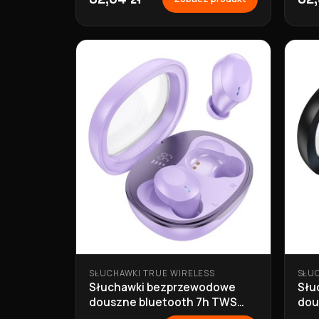
SŁUCHAWKI TRUE WIRELESS
SŁU
Słuchawki bezprzewodowe
Słu
douszne bluetooth 7h TWS
dou
EQ3 fioletowe Hoco
EQ3