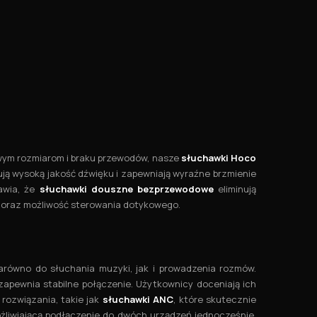
owym rozmiarom i braku przewodów, nasze
słuchawki Hoco
ją wysoką jakość dźwięku i zapewniają wyraźne brzmienie
awia, że
słuchawki douszne bezprzewodowe
eliminują
gę oraz możliwość sterowania dotykowego.
arówno do słuchania muzyki, jak i prowadzenia rozmów.
zapewnia stabilne połączenie. Użytkownicy doceniają ich
rozwiązania, takie jak
słuchawki ANC
, które skutecznie
ożliwiającą podłączenie do dwóch urządzeń jednocześnie.