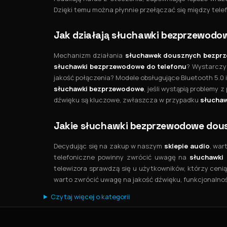
Dzięki temu można płynnie przełączać się między tel
Jak działają słuchawki bezprzewodo
Mechanizm działania
słuchawek dousznych
bezpr
słuchawki bezprzewodowe do telefonu
? Wystarczy
jakość połączenia? Modele obsługujące Bluetooth 5.0 
słuchawki bezprzewodowe
, jeśli wystąpią problemy
dźwięku są kluczowe, zwłaszcza w przypadku
słuchaw
Jakie słuchawki bezprzewodowe dou
Decydując się na zakup w naszym
sklepie audio
, war
telefoniczne powinny zwrócić uwagę na
słuchawki
telewizora sprawdzą się u użytkowników, którzy ceni
warto zwrócić uwagę na jakość dźwięku, funkcjonalno
Czytaj więcej o kategorii