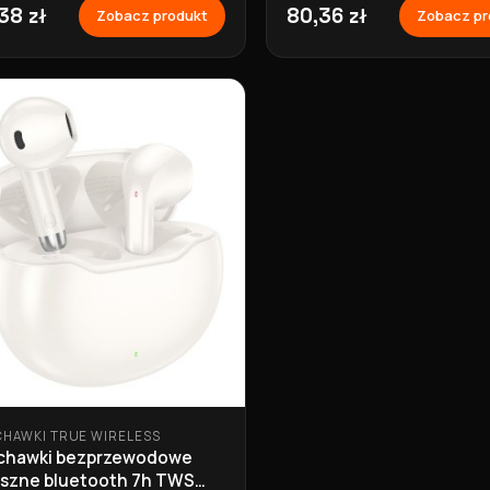
38 zł
80,36 zł
Zobacz produkt
Zobacz pr
CHAWKI TRUE WIRELESS
chawki bezprzewodowe
zne bluetooth 7h TWS