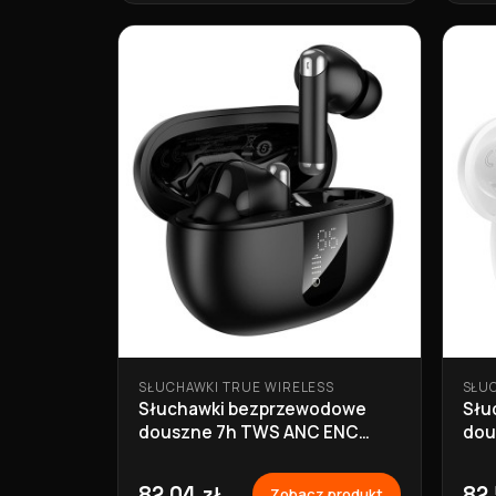
SŁUCHAWKI TRUE WIRELESS
SŁU
Słuchawki bezprzewodowe
Słu
douszne 7h TWS ANC ENC
dou
EQ26 czarne
EQ2
82,04 zł
82,
Zobacz produkt