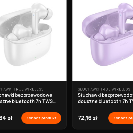
CHAWKI TRUE WIRELESS
SŁUCHAWKI TRUE WIRELESS
chawki bezprzewodowe
Słuchawki bezprzewod
szne bluetooth 7h TWS
douszne bluetooth 7h 
 białe Hoco
EQ2 fioletowe Hoco
64 zł
72,16 zł
Zobacz produkt
Zobacz pr